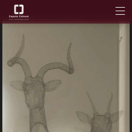
CHI SIAMO
IT
EN
NEWS ED EVENTI
ARTISTI E OPERE
FIERE
CONTATTI